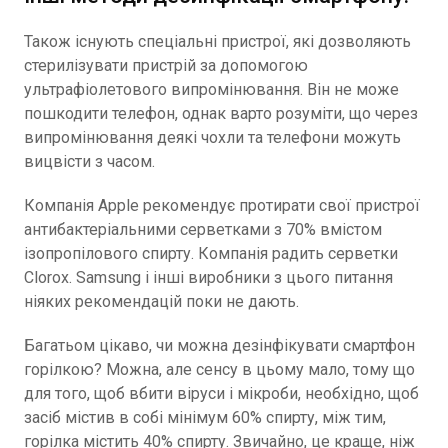
Також існують спеціальні пристрої, які дозволяють
стерилізувати пристрій за допомогою
ультрафіолетового випромінювання. Він не може
пошкодити телефон, однак варто розуміти, що через
випромінювання деякі чохли та телефони можуть
вицвісти з часом.
Компанія Apple рекомендує протирати свої пристрої
антибактеріальними серветками з 70% вмістом
ізопропілового спирту. Компанія радить серветки
Clorox. Samsung і інші виробники з цього питання
ніяких рекомендацій поки не дають.
Багатьом цікаво, чи можна дезінфікувати смартфон
горілкою? Можна, але сенсу в цьому мало, тому що
для того, щоб вбити віруси і мікроби, необхідно, щоб
засіб містив в собі мінімум 60% спирту, між тим,
горілка містить 40% спирту. Звичайно, це краще, ніж