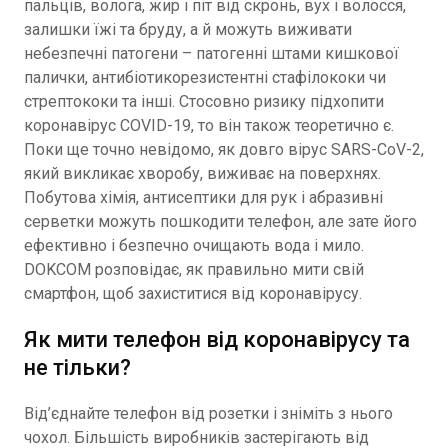
пальців, волога, жир і піт від скронь, вух і волосся,
залишки їжі та бруду, а й можуть виживати
небезпечні патогени – патогенні штами кишкової
палички, антибіотикорезистентні стафілококи чи
стрептококи та інші. Стосовно ризику підхопити
коронавірус COVID-19, то він також теоретично є.
Поки ще точно невідомо, як довго вірус SARS-CoV-2,
який викликає хворобу, виживає на поверхнях.
Побутова хімія, антисептики для рук і абразивні
серветки можуть пошкодити телефон, але зате його
ефективно і безпечно очищають вода і мило.
DOKCOM розповідає, як правильно мити свій
смартфон, щоб захиститися від коронавірусу.
Як мити телефон від коронавірусу та
не тільки?
Від’єднайте телефон від розетки і зніміть з нього
чохол. Більшість виробників застерігають від